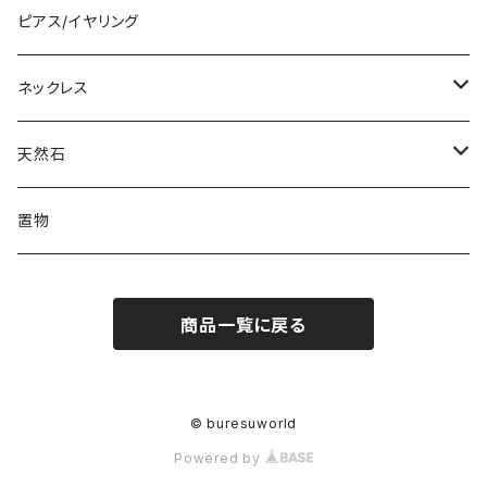
ピアス/イヤリング
ネックレス
ロングネックレス
天然石
ペンダント
原石
置物
チョーカー
置物
商品一覧に戻る
その他
丸玉
© buresuworld
Powered by