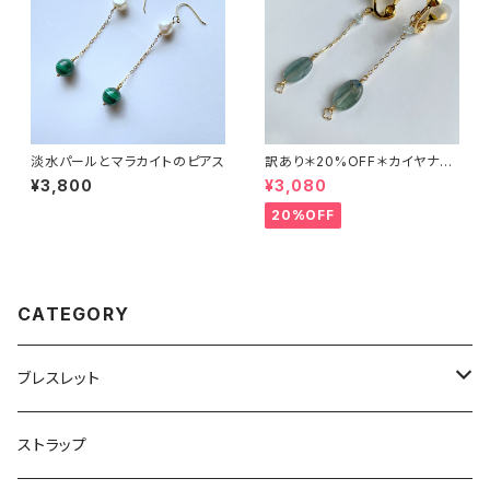
淡水パールとマラカイトのピアス
訳あり＊20%OFF＊カイヤナイ
トとアクアマリンのイヤリング
¥3,800
¥3,080
20%OFF
CATEGORY
ブレスレット
ワイヤークラフト
ストラップ