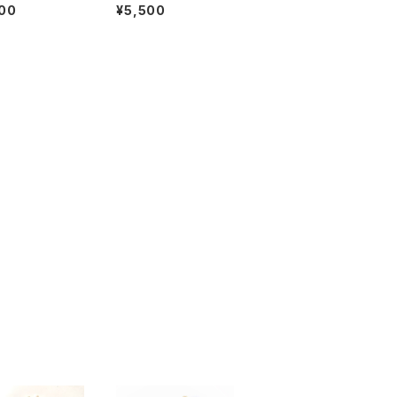
りにくいイヤリン
f
00
¥5,500