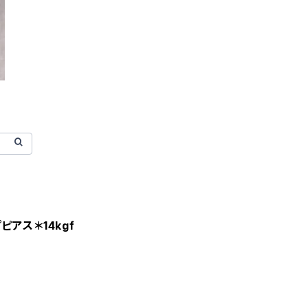
アス＊14kgf