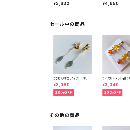
プイヤリング＊痛くなり
ット３粒イヤリン
¥3,630
¥4,950
にくいイヤリング
なりにくいイヤリ
セール中の商品
訳あり＊20%OFF＊カ
〈アウトレット品
イヤナイトとアクアマリ
カーネリアンのイ
¥3,080
¥3,040
ンのイヤリング
グ
20%OFF
20%OFF
その他の商品