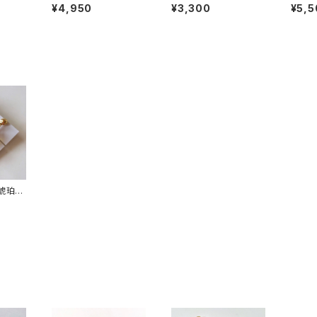
グ＊痛く
ット３粒ピアス＊14kgf
kgf
痛くな
¥4,950
¥3,300
¥5,5
ング
グ
〉琥珀と
ヤリン