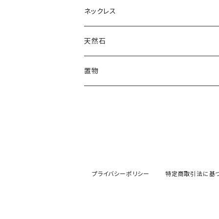
ネックレス
ロングネックレス
天然石
ペンダント
原石
置物
チョーカー
置物
その他
丸玉
プライバシーポリシー
特定商取引法に基