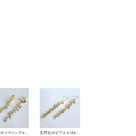
のイヤリング✳︎
天然石のピアス＊14kg